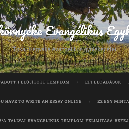
 környéke Evangélikus Egy
Tokaj-Hegyalja evangélikus gyülekezetei
TADOTT, FELÚJÍTOTT TEMPLOM
EFI ELŐADÁSOK
OU HAVE TO WRITE AN ESSAY ONLINE
EZ EGY MINT
07/A-TALLYAI-EVANGELIKUS-TEMPLOM-FELUJITASA-BEFE