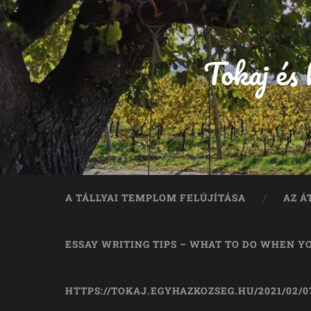
Tokaj és
A TÁLLYAI TEMPLOM FELÚJÍTÁSA
AZ Á
ESSAY WRITING TIPS – WHAT TO DO WHEN Y
HTTPS://TOKAJ.EGYHAZKOZSEG.HU/2021/02/