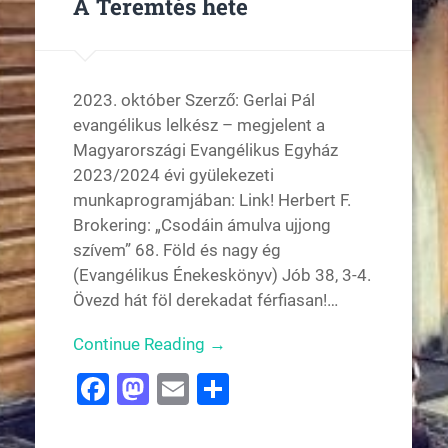
A Teremtés hete
2023. október Szerző: Gerlai Pál
evangélikus lelkész – megjelent a
Magyarországi Evangélikus Egyház
2023/2024 évi gyülekezeti
munkaprogramjában: Link! Herbert F.
Brokering: „Csodáin ámulva ujjong
szívem” 68. Föld és nagy ég
(Evangélikus Énekeskönyv) Jób 38, 3-4.
Övezd hát föl derekadat férfiasan!…
Continue Reading →
Facebook
Mastodon
Email
Ossza
meg