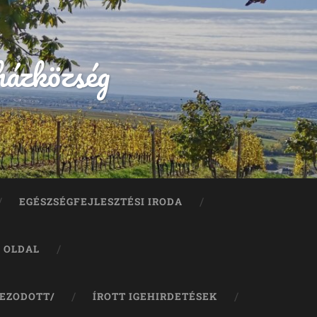
házközség
EGÉSZSÉGFEJLESZTÉSI IRODA
A OLDAL
JEZODOTT/
ÍROTT IGEHIRDETÉSEK