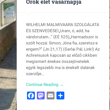
Örök élet vasárnapja
WILHELMI MALMIVAARA SZOLGÁLATA
ÉS SZENVEDÉSEI„Uram, ó, add, ha
vándorutam…” (EÉ 525)„Harmadszor is
szólt hozzá: Simon, Jóna fia, szeretsz-e
engem?” (Jn 21,17) (Gerlai Pál, Link!) Az
Achreniusok kapcsán az előző cikkben
megismert énekes összejövetelek
egyik legszebb ma is énekelt dalának
szerzője…
Continue Reading →
Facebook
Mastodon
Email
Ossza
meg