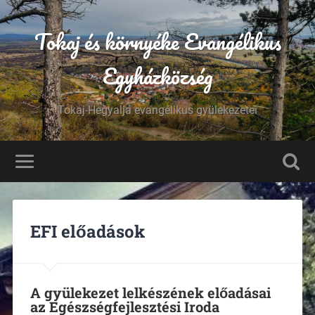
Tokaj és környéke Evangélikus
Egyházközség
Tokaj-Hegyalja evangélikus gyülekezetei
EFI előadások
A gyülekezet lelkészének előadásai
az Egészségfejlesztési Iroda