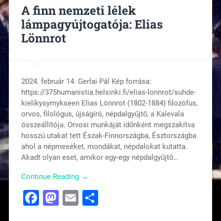
A finn nemzeti lélek
lámpagyújtogatója: Elias
Lönnrot
2024. február 14. Gerlai Pál Kép forrása:
https://375humanistia.helsinki.fi/elias-lonnrot/suhde-
kielikysymykseen Elias Lönnrot (1802-1884) filozófus,
orvos, filológus, újságíró, népdalgyűjtő, a Kalevala
összeállítója. Orvosi munkáját időnként megszakítva
hosszú utakat tett Észak-Finnországba, Észtországba
ahol a népmeséket, mondákat, népdalokat kutatta.
Akadt olyan eset, amikor egy-egy népdalgyűjtő…
Continue Reading →
Facebook
Mastodon
Email
Ossza
meg