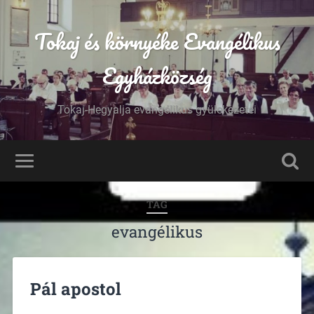
Tokaj és környéke Evangélikus
Egyházközség
Tokaj-Hegyalja evangélikus gyülekezetei
TAG
evangélikus
Pál apostol