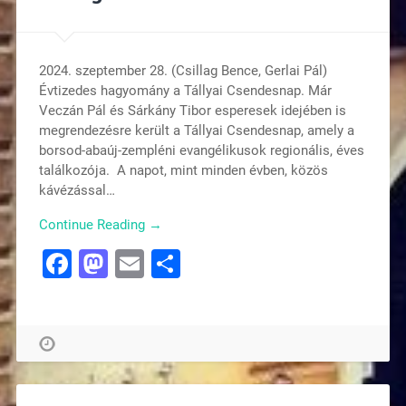
2024. szeptember 28. (Csillag Bence, Gerlai Pál)
Évtizedes hagyomány a Tállyai Csendesnap. Már
Veczán Pál és Sárkány Tibor esperesek idejében is
megrendezésre került a Tállyai Csendesnap, amely a
borsod-abaúj-zempléni evangélikusok regionális, éves
találkozója. A napot, mint minden évben, közös
kávézással…
Continue Reading →
Facebook
Mastodon
Email
Ossza
meg