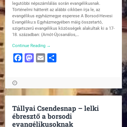
legutóbbi népszámlálás során evangélikusnak.
Történelmi hátterét az alábbi cikkben írja le, az
evangélikus egyházmegye esperese A Borsod-Hevesi
Evangéliku:s Egyházmegyében máig összetartó,
szigetszerű evangélikus közösségek alakultak ki a 17-
18. században: (Arnót-Újcsanálos,…
Continue Reading →
Facebook
Mastodon
Email
Ossza
meg
Tállyai Csendesnap – lelki
ébresztő a borsodi
evangélikusoknak