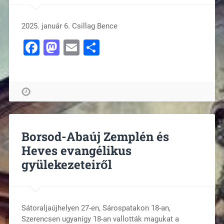
2025. január 6. Csillag Bence
Facebook
Mastodon
Email
Ossza
meg
Borsod-Abaúj Zemplén és
Heves evangélikus
gyülekezeteiről
Sátoraljaújhelyen 27-en, Sárospatakon 18-an,
Szerencsen ugyanígy 18-an vallották magukat a