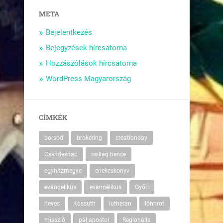
META
Bejelentkezés
Bejegyzések hírcsatorna
Hozzászólások hírcsatorna
WordPress Magyarország
CÍMKÉK
borsod
brokering
creationday
Csendesnap
csillag bence
egyházmegye
enekeskonyv
evangelikus
evangélikus
Győri
heves
Kossuth
lutheran
lönnrot
misszió
pál apostol
Regionális