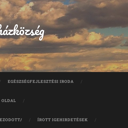
házközség
EGÉSZSÉGFEJLESZTÉSI IRODA
A OLDAL
JEZODOTT/
ÍROTT IGEHIRDETÉSEK