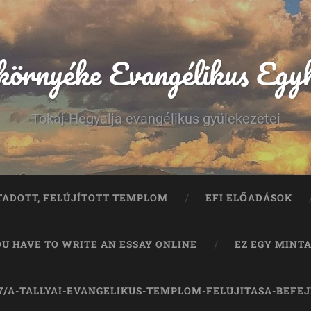
 környéke Evangélikus Egy
Tokaj-Hegyalja evangélikus gyülekezetei
TADOTT, FELÚJÍTOTT TEMPLOM
EFI ELŐADÁSOK
OU HAVE TO WRITE AN ESSAY ONLINE
EZ EGY MINT
07/A-TALLYAI-EVANGELIKUS-TEMPLOM-FELUJITASA-BEFE