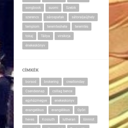
songbook
suomi
Szebik
szerencs
sárospatak
sátoraljaújhely
templom
teremteshete
teremtés
tokaj
Tállya
virsikirja
énekeskönyv
CÍMKÉK
borsod
brokering
creationday
Csendesnap
csillag bence
egyházmegye
enekeskonyv
evangelikus
evangélikus
Győri
heves
Kossuth
lutheran
lönnrot