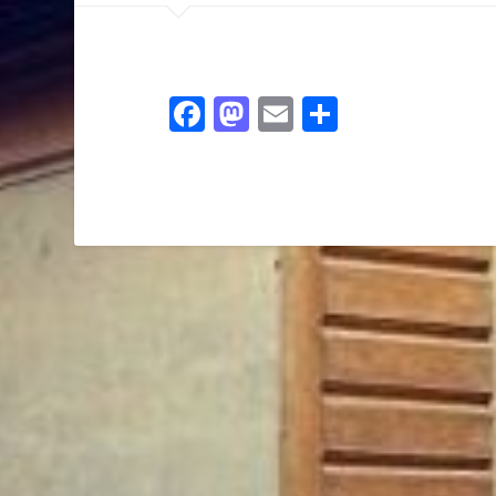
Facebook
Mastodon
Email
Ossza
meg