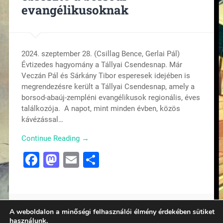
evangélikusoknak
2024. szeptember 28. (Csillag Bence, Gerlai Pál)
Évtizedes hagyomány a Tállyai Csendesnap. Már
Veczán Pál és Sárkány Tibor esperesek idejében is
megrendezésre került a Tállyai Csendesnap, amely a
borsod-abaúj-zempléni evangélikusok regionális, éves
találkozója. A napot, mint minden évben, közös
kávézással…
Continue Reading →
Facebook
Mastodon
Email
Ossza
meg
A weboldalon a minőségi felhasználói élmény érdekében sütiket
használunk.