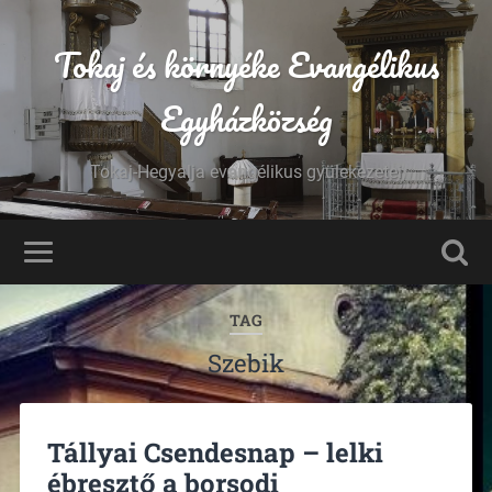
Tokaj és környéke Evangélikus
Egyházközség
Tokaj-Hegyalja evangélikus gyülekezetei
TAG
Szebik
Tállyai Csendesnap – lelki
ébresztő a borsodi