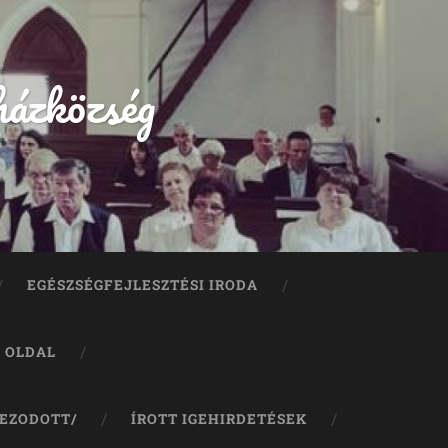
házközség
EGÉSZSÉGFEJLESZTÉSI IRODA
A OLDAL
JEZODOTT/
ÍROTT IGEHIRDETÉSEK