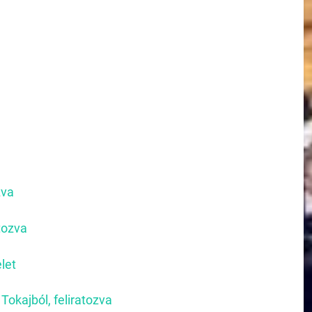
zva
tozva
let
 Tokajból, feliratozva