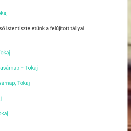
okaj
ő istentiszteletünk a felújított tállyai
Tokaj
 vasárnap – Tokaj
sárnap, Tokaj
j
okaj