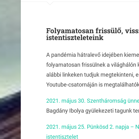
Folyamatosan frissülő, vis
istentiszteleteink
A pandémia hátralevő idejében kieme
folyamatosan frissülnek a világhálón k
alábbi linkeken tudjuk megtekinteni,
Youtube-csatornáján is megtalálható
2021. május 30. Szentháromság ünne
Bagdány Ibolya gyülekezeti tagunk t
2021. május 25. Pünkösd 2. napja – N
istentisztelet