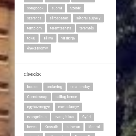
songbook
suomi
Szebik
szerencs
sárospatak
sátoraljaújhely
templom
teremteshete
teremtés
tokaj
Tállya
virsikirja
énekeskönyv
CÍMKÉK
borsod
brokering
creationday
Csendesnap
csillag bence
egyházmegye
enekeskonyv
evangelikus
evangélikus
Győri
heves
Kossuth
lutheran
lönnrot