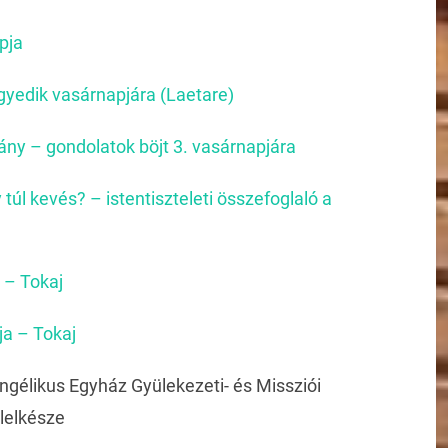
pja
gyedik vasárnapjára (Laetare)
rány – gondolatok böjt 3. vasárnapjára
 túl kevés? – istentiszteleti összefoglaló a
 – Tokaj
ja – Tokaj
gélikus Egyház Gyülekezeti- és Missziói
 lelkésze