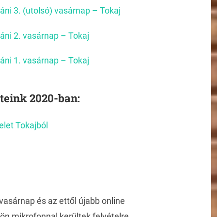
áni 3. (utolsó) vasárnap – Tokaj
áni 2. vasárnap – Tokaj
áni 1. vasárnap – Tokaj
eteink 2020-ban:
elet Tokajból
vasárnap és az ettől újabb online
lön mikrofonnal kerültek felvételre