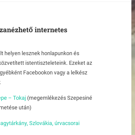
szanézhető internetes
lt helyen lesznek honlapunkon és
özvetített istentiszteleteink. Ezeket az
 egyébként Facebookon vagy a lelkész
k
pe – Tokaj
(megemlékezés Szepesiné
emetése után)
agytárkány, Szlovákia, úrvacsorai