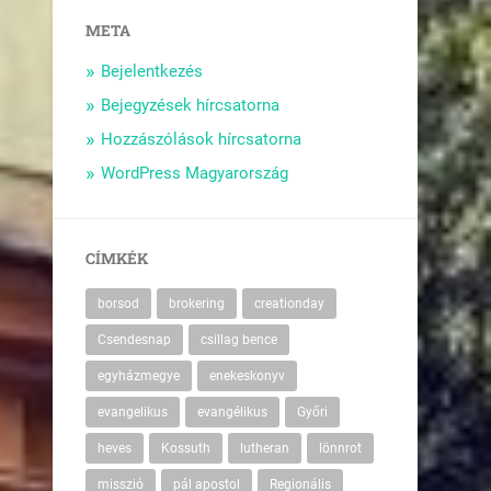
META
Bejelentkezés
Bejegyzések hírcsatorna
Hozzászólások hírcsatorna
WordPress Magyarország
CÍMKÉK
borsod
brokering
creationday
Csendesnap
csillag bence
egyházmegye
enekeskonyv
evangelikus
evangélikus
Győri
heves
Kossuth
lutheran
lönnrot
misszió
pál apostol
Regionális