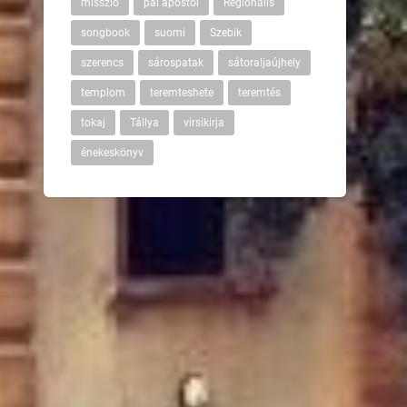
misszió
pál apostol
Regionális
songbook
suomi
Szebik
szerencs
sárospatak
sátoraljaújhely
templom
teremteshete
teremtés
tokaj
Tállya
virsikirja
énekeskönyv