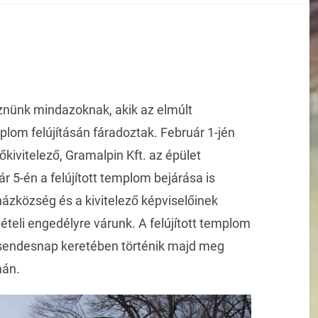
eznünk mindazoknak, akik az elmúlt
lom felújításán fáradoztak. Február 1-jén
őkivitelező, Gramalpin Kft. az épület
ár 5-én a felújított templom bejárása is
ázközség és a kivitelező képviselőinek
ételi engedélyre várunk. A felújított templom
i csendesnap keretében történik majd meg
mán.