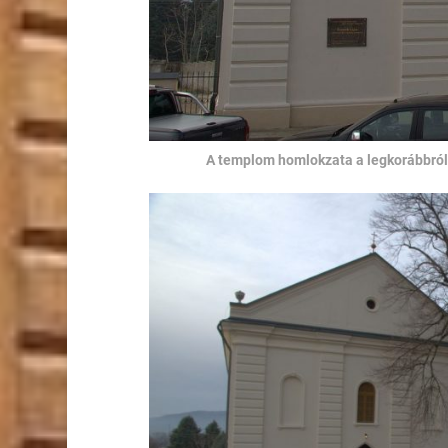
A templom homlokzata a legkorábbról 