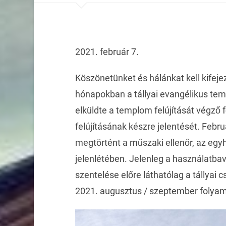
2021. február 7.
Köszönetünket és hálánkat kell kifej
hónapokban a tállyai evangélikus temp
elküldte a templom felújítását végző f
felújításának készre jelentését. Febru
megtörtént a műszaki ellenőr, az egyh
jelenlétében. Jelenleg a használatbav
szentelése előre láthatólag a tállya
2021. augusztus / szeptember folya