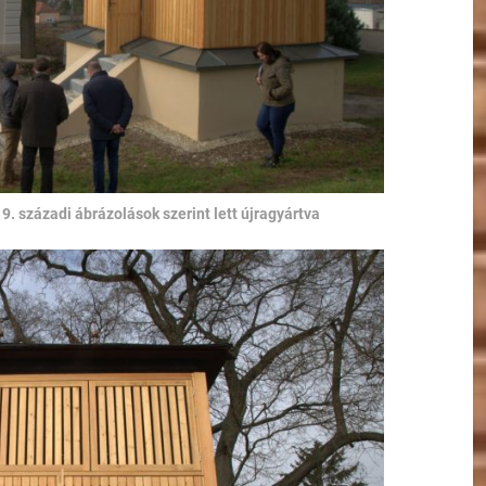
9. századi ábrázolások szerint lett újragyártva