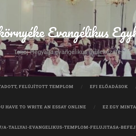
 környéke Evangélikus Egy
Tokaj-Hegyalja evangélikus gyülekezetei
TADOTT, FELÚJÍTOTT TEMPLOM
EFI ELŐADÁSOK
OU HAVE TO WRITE AN ESSAY ONLINE
EZ EGY MINT
07/A-TALLYAI-EVANGELIKUS-TEMPLOM-FELUJITASA-BEFE