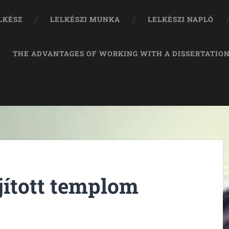
LKÉSZ
LELKÉSZI MUNKA
LELKÉSZI NAPLÓ
THE ADVANTAGES OF WORKING WITH A DISSERTATION
újított templom