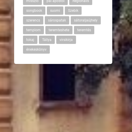
misszió
pál apostol
Regionális
songbook
suomi
Szebik
szerencs
sárospatak
sátoraljaújhely
templom
teremteshete
teremtés
tokaj
Tállya
virsikirja
énekeskönyv