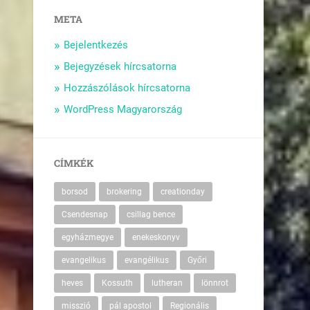
META
Bejelentkezés
Bejegyzések hírcsatorna
Hozzászólások hírcsatorna
WordPress Magyarország
CÍMKÉK
borsod
brokering
creationday
Csendesnap
csillag bence
egyházmegye
enekeskonyv
evangelikus
evangélikus
Győri
heves
Kossuth
lutheran
lönnrot
misszió
pál apostol
Regionális