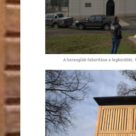
A harangláb faborítása a legkorábbi, 1