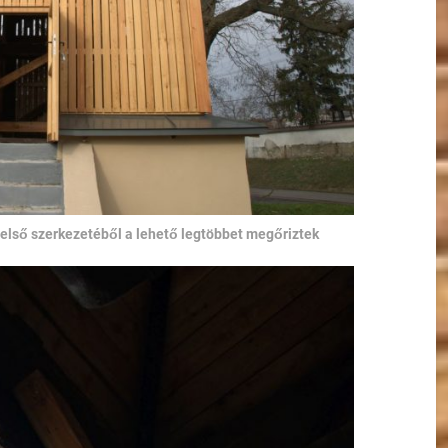
belső szerkezetéből a lehető legtöbbet megőriztek