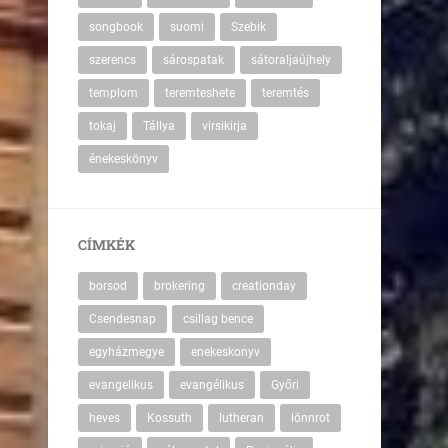
songbook
suomi
Szebik
szerencs
sárospatak
sátoraljaújhely
templom
teremteshete
teremtés
tokaj
Tállya
virsikirja
énekeskönyv
CÍMKÉK
borsod
brokering
creationday
Csendesnap
csillag bence
egyházmegye
enekeskonyv
evangelikus
evangélikus
Győri
heves
Kossuth
lutheran
lönnrot