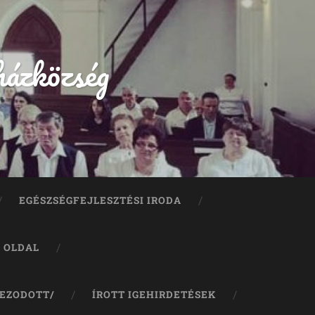
házközség
EGÉSZSÉGFEJLESZTÉSI IRODA
A OLDAL
JEZODOTT/
ÍROTT IGEHIRDETÉSEK