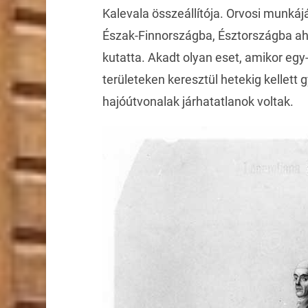
Kalevala összeállítója. Orvosi munkáj
Észak-Finnországba, Észtországba a
kutatta. Akadt olyan eset, amikor egy
területeken keresztül hetekig kellett g
hajóútvonalak járhatatlanok voltak.