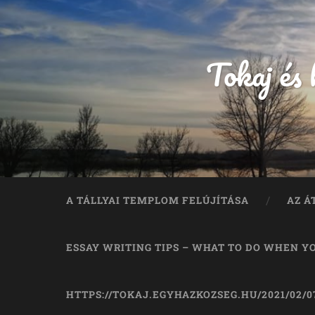
Tokaj és
A TÁLLYAI TEMPLOM FELÚJÍTÁSA
AZ Á
ESSAY WRITING TIPS – WHAT TO DO WHEN Y
HTTPS://TOKAJ.EGYHAZKOZSEG.HU/2021/02/