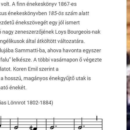
 volt. A finn énekeskönyv 1867-es
likus énekeskönyvben
185-ös szám alatt
zdetű énekszövegét egy jól ismert
ió nagy zeneszerzőjének Loys Bourgeois-nak
gélikusok által átköltött változatára.
falujába Sammatti-ba, ahova havonta egyszer
mfalu” lelkésze. A többi vasárnapon ő végezte
latot. Koren Emil szerint a
a a hosszú, magányos énekgyűjtő utak is
ható énekét.
lias Lönnrot 1802-1884)