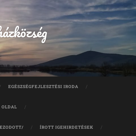
házközség
EGÉSZSÉGFEJLESZTÉSI IRODA
A OLDAL
JEZODOTT/
ÍROTT IGEHIRDETÉSEK