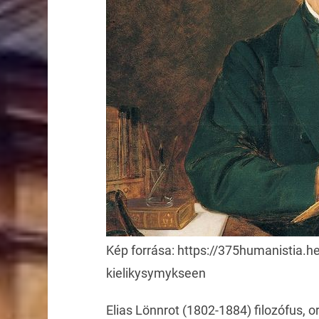
Kép forrása: https://375humanistia.hel
kielikysymykseen
Elias Lönnrot (1802-1884) filozófus, or