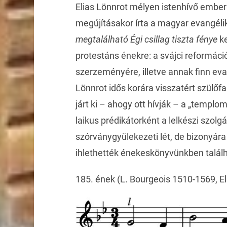
Elias Lönnrot mélyen istenhívő ember
megújításakor írta a magyar evangé
megtalálható Égi csillag tiszta fénye
ke
protestáns énekre: a svájci reformác
szerzeményére, illetve annak finn evan
Lönnrot idős korára visszatért szülő
járt ki – ahogy ott hívják – a „templo
laikus prédikátorként a lelkészi szolgá
szórványgyülekezeti lét, de bizonyár
ihlethették énekeskönyvünkben talál
185. ének (L. Bourgeois 1510-1569, E