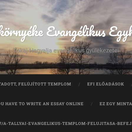
 környéke Evangélikus Egy
Tokaj-Hegyalja evangélikus gyülekezetei
TADOTT, FELÚJÍTOTT TEMPLOM
EFI ELŐADÁSOK
OU HAVE TO WRITE AN ESSAY ONLINE
EZ EGY MINT
07/A-TALLYAI-EVANGELIKUS-TEMPLOM-FELUJITASA-BEFE