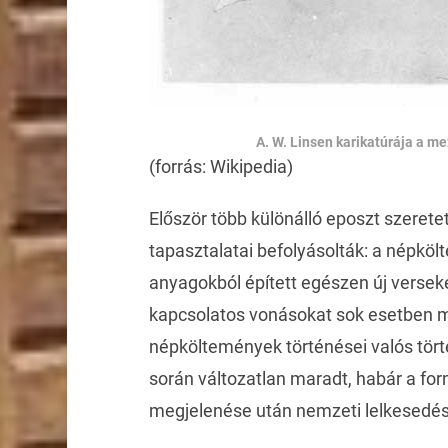
A. W. Linsen karikatúrája a me
(forrás: Wikipedia)
Először több különálló eposzt szeretet
tapasztalatai befolyásolták: a népkö
anyagokból épített egészen új verse
kapcsolatos vonásokat sok esetben me
népköltemények történései valós tör
során változatlan maradt, habár a for
megjelenése után nemzeti lelkesedés 