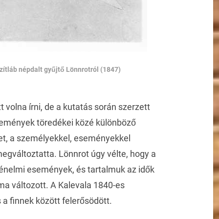
zítláb népdalt gyűjtő Lönnrotról (1847)
t volna írni, de a kutatás során szerzett
ltemények töredékei közé különböző
ket, a személyekkel, eseményekkel
gváltoztatta. Lönnrot úgy vélte, hogy a
ténelmi események, és tartalmuk az idők
ma változott. A Kalevala 1840-es
a finnek között felerősödött.