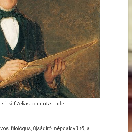
sinki.fi/elias-lonnrot/suhde-
vos, filológus, újságíró, népdalgyűjtő, a