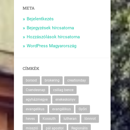
META
Bejelentkezés
Bejegyzések hírcsatorna
Hozzászólások hírcsatorna
WordPress Magyarország
CÍMKÉK
borsod
brokering
creationday
Csendesnap
csillag bence
egyházmegye
enekeskonyv
evangelikus
evangélikus
Győri
heves
Kossuth
lutheran
lönnrot
misszió
pál apostol
Regionális