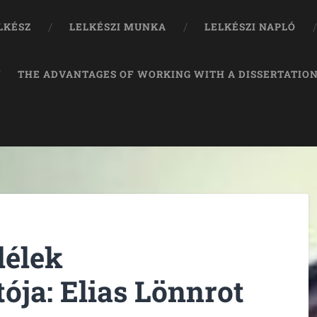
LKÉSZ
LELKÉSZI MUNKA
LELKÉSZI NAPLÓ
THE ADVANTAGES OF WORKING WITH A DISSERTATION
lélek
ója: Elias Lönnrot