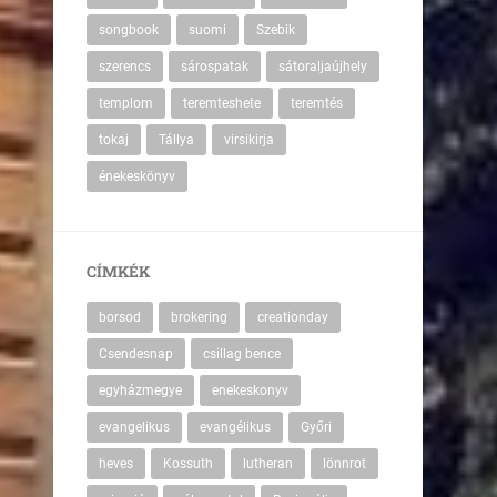
songbook
suomi
Szebik
szerencs
sárospatak
sátoraljaújhely
templom
teremteshete
teremtés
tokaj
Tállya
virsikirja
énekeskönyv
CÍMKÉK
borsod
brokering
creationday
Csendesnap
csillag bence
egyházmegye
enekeskonyv
evangelikus
evangélikus
Győri
heves
Kossuth
lutheran
lönnrot