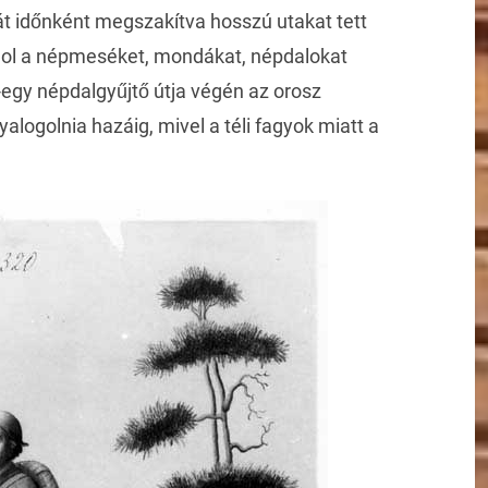
át időnként megszakítva hosszú utakat tett
hol a népmeséket, mondákat, népdalokat
-egy népdalgyűjtő útja végén az orosz
yalogolnia hazáig, mivel a téli fagyok miatt a