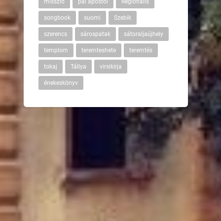
misszió
pál apostol
Regionális
songbook
suomi
Szebik
szerencs
sárospatak
sátoraljaújhely
templom
teremteshete
teremtés
tokaj
Tállya
virsikirja
énekeskönyv