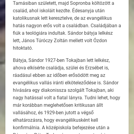
Tamásiban született, majd Sopronba költözött a
család, ahol iskoláit kezdte. Édesanyja után
katolikusnak lett keresztelve, de az evangélikus
hatás nagyon erős volt a családban. Családjában a
fiúk a teológiára indultak. Sándor bátyja lelkész
lett, János Túróczy Zoltán mellett volt Ózdon
hitoktató.
Bátyja, Sándor 1927-ben Tokajban lett lelkész,
ahova elkísérte családja, szülei és Erzsébet is,
ráadásul ebben az időben erősödött meg az
evangélikus vallás iránti elköteleződése is. Sándor
hívására egy diakonissza szolgált Tokajban, aki
nagy hatással volt a fiatal lányra. Tudni lehet, hogy
már korábban meglehetősen kritikusan állt
vallásához, és 1929-ben jutott a végső
elhatározásra, hogy evangélikusként kell
konfirmálnia. A középiskola befejezése után a