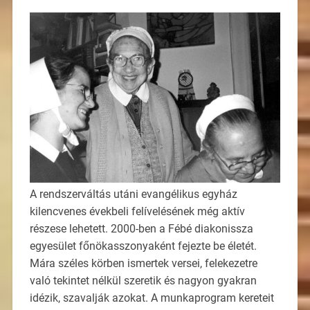
A rendszerváltás utáni evangélikus egyház
kilencvenes évekbeli felívelésének még aktív
részese lehetett. 2000-ben a Fébé diakonissza
egyesület főnökasszonyaként fejezte be életét.
Mára széles körben ismertek versei, felekezetre
való tekintet nélkül szeretik és nagyon gyakran
idézik, szavalják azokat. A munkaprogram kereteit