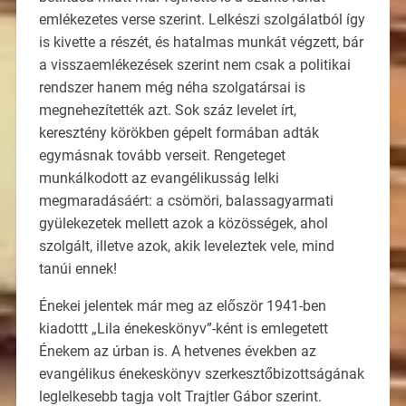
emlékezetes verse szerint. Lelkészi szolgálatból így
is kivette a részét, és hatalmas munkát végzett, bár
a visszaemlékezések szerint nem csak a politikai
rendszer hanem még néha szolgatársai is
megnehezítették azt. Sok száz levelet írt,
keresztény körökben gépelt formában adták
egymásnak tovább verseit. Rengeteget
munkálkodott az evangélikusság lelki
megmaradásáért: a csömöri, balassagyarmati
gyülekezetek mellett azok a közösségek, ahol
szolgált, illetve azok, akik leveleztek vele, mind
tanúi ennek!
Énekei jelentek már meg az először 1941-ben
kiadottt „Lila énekeskönyv”-ként is emlegetett
Énekem az úrban is. A hetvenes években az
evangélikus énekeskönyv szerkesztőbizottságának
leglelkesebb tagja volt Trajtler Gábor szerint.