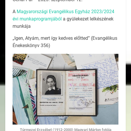
A
Magyarországi Evangélikus Egyház 2023/2024
évi munkaprogramjából
a gyülekezet lelkészének
munkája
„Igen, Atyám, mert így kedves előtted” (Evangélikus
Énekeskönyv 356)
Túrmezei Erzsébet (1912-2000) Magyari Márton fotója