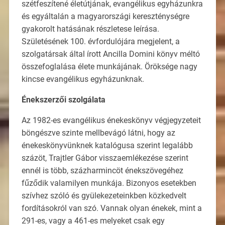
szétfeszítené életútjának, evangélikus egyházunkra
és egyáltalán a magyarországi kereszténységre
gyakorolt hatásának részletese leírása.
Születésének 100. évfordulójára megjelent, a
szolgatársak által írott Ancilla Domini könyv méltó
összefoglalása élete munkájának. Öröksége nagy
kincse evangélikus egyházunknak.
Énekszerzői szolgálata
Az 1982-es evangélikus énekeskönyv végjegyzeteit
böngészve szinte mellbevágó látni, hogy az
énekeskönyvünknek katalógusa szerint legalább
százöt, Trajtler Gábor visszaemlékezése szerint
ennél is több, százharmincöt énekszövegéhez
fűződik valamilyen munkája. Bizonyos esetekben
szívhez szóló és gyülekezeteinkben közkedvelt
fordításokról van szó. Vannak olyan énekek, mint a
291-es, vagy a 461-es melyeket csak egy