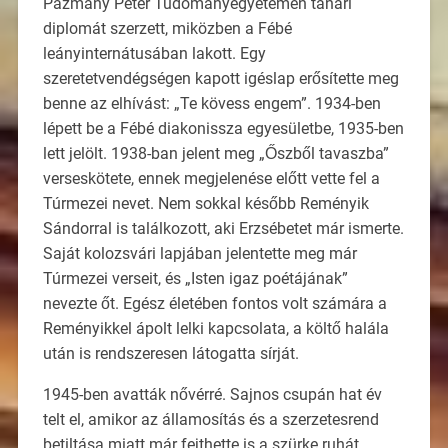
Pázmány Péter Tudományegyetemen tanári
diplomát szerzett, miközben a Fébé
leányinternátusában lakott. Egy
szeretetvendégségen kapott igéslap erősítette meg
benne az elhívást: „Te kövess engem”. 1934-ben
lépett be a Fébé diakonissza egyesületbe, 1935-ben
lett jelölt. 1938-ban jelent meg „Őszből tavaszba”
verseskötete, ennek megjelenése előtt vette fel a
Túrmezei nevet. Nem sokkal később Reményik
Sándorral is találkozott, aki Erzsébetet már ismerte.
Saját kolozsvári lapjában jelentette meg már
Túrmezei verseit, és „Isten igaz poétájának”
nevezte őt. Egész életében fontos volt számára a
Reményikkel ápolt lelki kapcsolata, a költő halála
után is rendszeresen látogatta sírját.
1945-ben avatták nővérré. Sajnos csupán hat év
telt el, amikor az államosítás és a szerzetesrend
betiltása miatt már fejthette is a szürke ruhát