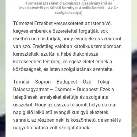
Túrmezei Erzsébet diakonissza igazolványáról és
levelezéséről (in Kőháti Dorottya: Ancilla Domini – Az Úr
szolgálóleánya)
Túrmezei Erzsébet versesköteteit az istenhívő,
kegyes emberek előszeretettel forgatják, sok
esetben nem is tudják, hogy evangélikus versíróról
van szó. Eredetileg valóban katolikus templomban
keresztelték, azután a Fébé diakonissza
közösségben tért meg, és egész életét ennek a
közösségnek, és Isten szolgálatának szentelte.
Tamási – Sopron – Budapest – Ózd – Tokaj –
Balassagyarmat – Csömör – Budapest: Ezek a
települések, amelyeket életútja és szolgálata
összeköt. Hogy az összes felsorolt helyen a mai
napig élő lelkületű evangélikus gyülekezetek
vannak, az részben neki is köszönhető, de ennél is
nagyobb hatása volt szolgálatának.