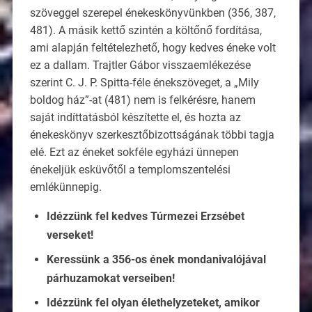
szöveggel szerepel énekeskönyvünkben (356, 387,
481). A másik kettő szintén a költőnő fordítása,
ami alapján feltételezhető, hogy kedves éneke volt
ez a dallam. Trajtler Gábor visszaemlékezése
szerint C. J. P. Spitta-féle énekszöveget, a „Mily
boldog ház”-at (481) nem is felkérésre, hanem
saját indíttatásból készítette el, és hozta az
énekeskönyv szerkesztőbizottságának többi tagja
elé. Ezt az éneket sokféle egyházi ünnepen
énekeljük esküvőtől a templomszentelési
emlékünnepig.
Idézzünk fel kedves Túrmezei Erzsébet
verseket!
Keressünk a 356-os ének mondanivalójával
párhuzamokat verseiben!
Idézzünk fel olyan élethelyzeteket, amikor