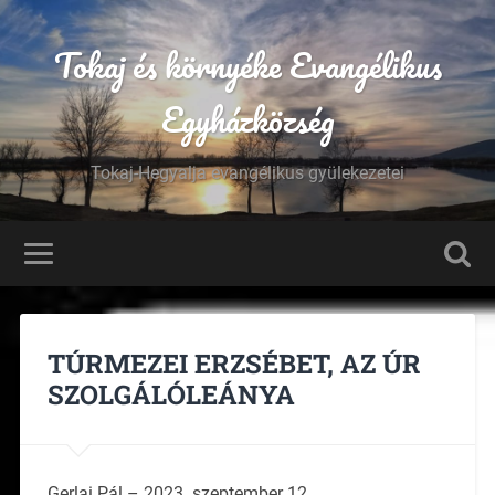
Tokaj és környéke Evangélikus
Egyházközség
Tokaj-Hegyalja evangélikus gyülekezetei
TÚRMEZEI ERZSÉBET, AZ ÚR
SZOLGÁLÓLEÁNYA
Gerlai Pál – 2023. szeptember 12.