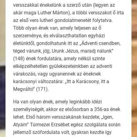
versszakkal énekelünk a szerző után (legyen az
akár maga Luther Márton), a többi versszakot ő írta
az első vers lutheri gondolatmenetét folytatva.
Több olyan ének van, amely teljesen az ő
szerzeménye, és elválaszthatatlan egyházi
életünktől, gondolhatunk itt az „Ádventi csendben,
téged várunk, jöjj, Urunk Jézus, maradj nálunk”
(148) ének fordulatára, amely nélkül szinte
elképzelhetetlen gyülekezeteinkben az adventi
várakozás, vagy ugyanennek az éneknek
karácsonyi változatára: „Itt a Karácsony, itt a
Megváltó” (171).
Ha van olyan ének, amely leginkább idézi
személyiségét, akkor ez elsősorban a 356-as ének
lehet. Első három versszakának kezdete, „Igen,
Atyám” Túrmezei Erzsébet egész szolgálata során
jellemző szófordulata volt, gyakran kezdte így