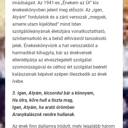
imádságait. Az 1941-es „Énekem az Úr” kis
énekeskönyvben jelent meg először. Az „igen,
Atyám” fordulatok és a záró versszak „megyek,
amerre utam kijelölted” mind Isten
szolgálóleányának életútjára vonatkoztatható,
szívbemarkoló és a belső elhívásról tanúskodó
jelek. Énekeskönyvünk a hat versszakból a
harmadikat kihagyta, bár az énekversek
ellentétpárja az elvesztegetett szolgálat
szomorúságával és célhoz ért szolgálat beérett
kalászainak képével szépen illeszkedik az ének
ívébe.
3. Igen, Atyám, kicsordul bár a könnyem,
Ha útra, kőre hull a tiszta mag,
Igen, Atyám, ha arató örömben
Aranykalászok rendre hullanak.
Az ének finn dallamra íródott, mely legalább három